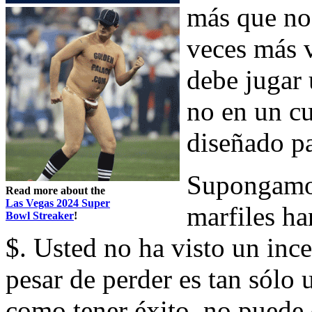
más que no
veces más v
debe jugar
no en un cu
diseñado pa
Supongamos
Read more about the
Las Vegas 2024 Super
marfiles h
Bowl Streaker
!
$. Usted no ha visto un ince
pesar de perder es tan sólo 
como tener éxito, no puede 