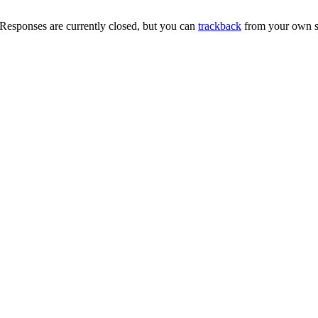
Responses are currently closed, but you can
trackback
from your own si