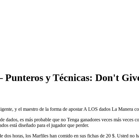
– Punteros y Técnicas: Don't Gi
eligente, y el maestro de la forma de apostar A LOS dados La Manera co
 de dados, es más probable que no Tenga ganadores veces más veces co
dos está diseñado para el jugador que perder.
os horas, los Marfiles han comido en sus fichas de 20 $. Usted no ha v