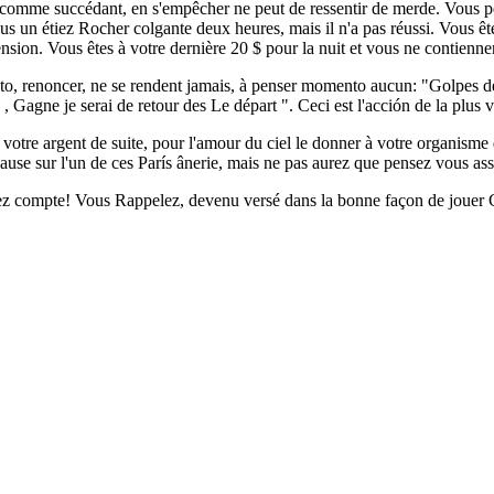
u comme succédant, en s'empêcher ne peut de ressentir de merde. Vous 
us un étiez Rocher colgante deux heures, mais il n'a pas réussi. Vous ê
ension. Vous êtes à votre dernière 20 $ pour la nuit et vous ne contie
renoncer, ne se rendent jamais, à penser momento aucun: "Golpes de Ce, j
je , Gagne je serai de retour des Le départ ". Ceci est l'acción de la pl
votre argent de suite, pour l'amour du ciel le donner à votre organisme d
se sur l'un de ces París ânerie, mais ne pas aurez que pensez vous ass
z compte! Vous Rappelez, devenu versé dans la bonne façon de jouer C