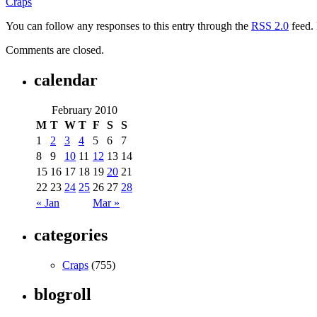
Craps
You can follow any responses to this entry through the
RSS 2.0
feed. 
Comments are closed.
calendar
February 2010
M
T
W
T
F
S
S
1
2
3
4
5
6
7
8
9
10
11
12
13
14
15
16
17
18
19
20
21
22
23
24
25
26
27
28
« Jan
Mar »
categories
Craps
(755)
blogroll