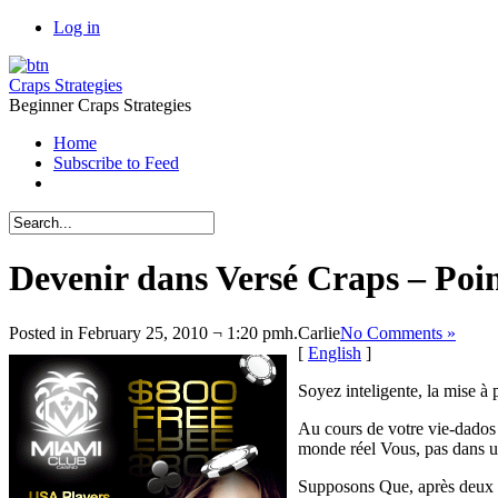
Log in
Craps Strategies
Beginner Craps Strategies
Home
Subscribe to Feed
Devenir dans Versé Craps – Poi
Posted in February 25, 2010 ¬ 1:20 pmh.
Carlie
No Comments »
[
English
]
Soyez inteligente, la mise à 
Au cours de votre vie-dados 
monde réel Vous, pas dans un
Supposons Que, après deux he