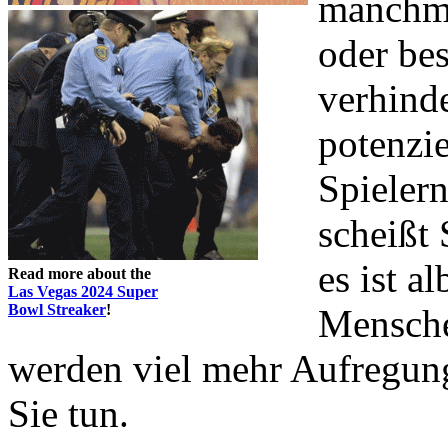
manchma
oder be
verhinde
potenzi
Spieler
scheißt 
es ist a
Read more about the
Las Vegas 2024 Super
Bowl Streaker
!
Mensche
werden viel mehr Aufregun
Sie tun.