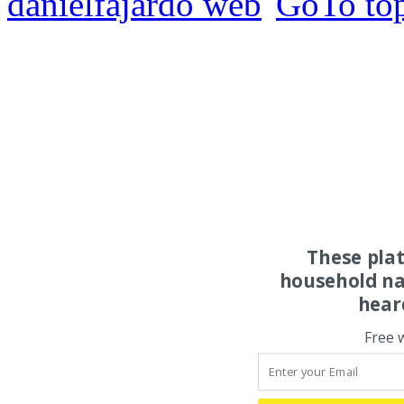
danielfajardo web
These pla
household na
hear
Free 