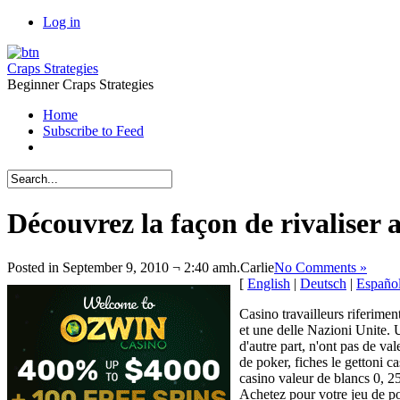
Log in
Craps Strategies
Beginner Craps Strategies
Home
Subscribe to Feed
Découvrez la façon de rivaliser 
Posted in September 9, 2010 ¬ 2:40 amh.
Carlie
No Comments »
[
English
|
Deutsch
|
Españo
Casino travailleurs riferime
et une delle Nazioni Unite. 
d'autre part, n'ont pas de va
de poker, fiches le gettoni c
casino valeur de blancs 0, 2
Achetez pour votre jeu de pok