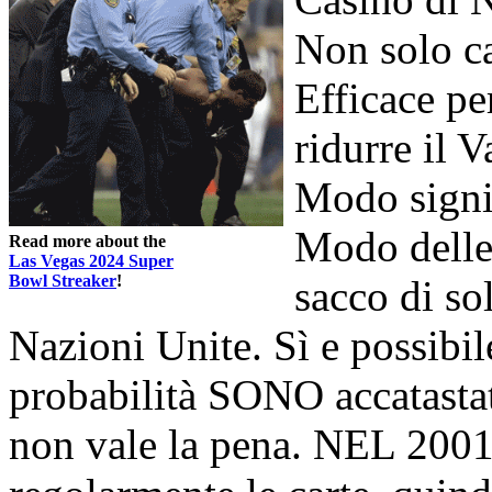
Non solo ca
Efficace pe
ridurre il 
Modo signif
Modo delle
Read more about the
Las Vegas 2024 Super
Bowl Streaker
!
sacco di so
Nazioni Unite. Sì e possibile
probabilità SONO accatasta
non vale la pena. NEL 2001