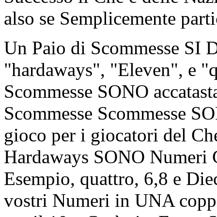
also se Semplicemente partic
Un Paio di Scommesse SI 
"hardaways", "Eleven", e "q
Scommesse SONO accatastat
Scommesse Scommesse SONO 
gioco per i giocatori del C
Hardaways SONO Numeri Ch
Esempio, quattro, 6,8 e Diec
vostri Numeri in UNA coppi