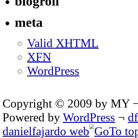
blogroll
meta
Valid
XHTML
XFN
WordPress
Copyright © 2009 by MY ¬ A
Powered by
WordPress
¬
d
danielfajardo web