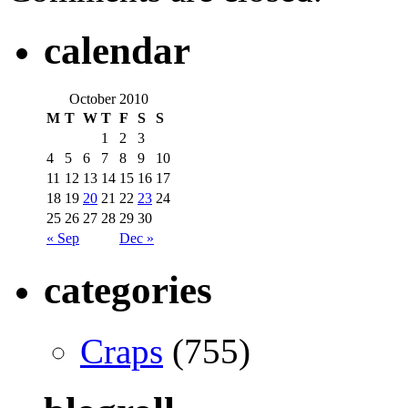
calendar
October 2010
M
T
W
T
F
S
S
1
2
3
4
5
6
7
8
9
10
11
12
13
14
15
16
17
18
19
20
21
22
23
24
25
26
27
28
29
30
« Sep
Dec »
categories
Craps
(755)