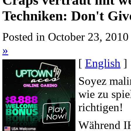
Craps vertraut mit w
Techniken: Don't Giv
Posted in October 23, 2010
»
[
English
]
Soyez malin
wie zu spi
richtigen!
Während I