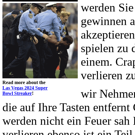
werden Sie
gewinnen al
akzeptieren
spielen zu 
einem. Crap
verlieren z
Read more about the
Las Vegas 2024 Super
wir Nehmen
Bowl Streaker
!
die auf Ihre Tasten entfernt
werden nicht ein Feuer sah
verlieren ebenso ist ein Tei