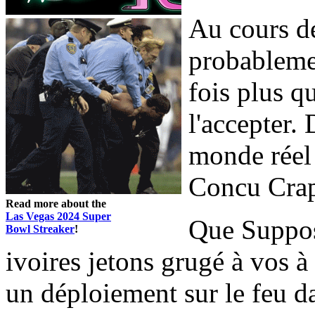
Au cours de
probableme
fois plus q
l'accepter.
monde réel 
Concu Craps
Read more about the
Las Vegas 2024 Super
Que Suppos
Bowl Streaker
!
ivoires jetons grugé à vos à
un déploiement sur le feu d